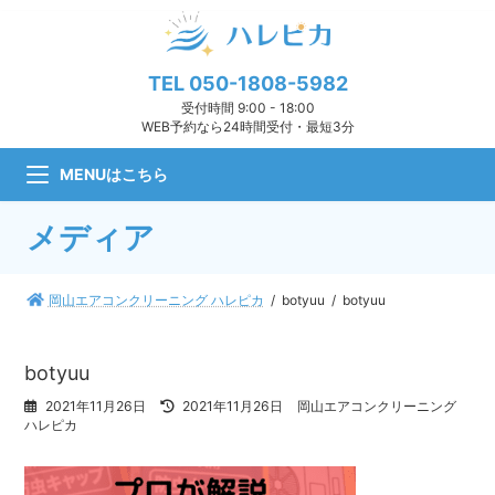
コ
ナ
ン
ビ
テ
ゲ
ン
ー
TEL
050-1808-5982
ツ
シ
受付時間 9:00 - 18:00
へ
ョ
WEB予約なら24時間受付・最短3分
ス
ン
キ
に
MENUはこちら
ッ
移
プ
動
メディア
岡山エアコンクリーニング ハレピカ
botyuu
botyuu
botyuu
最
2021年11月26日
2021年11月26日
岡山エアコンクリーニング
終
ハレピカ
更
新
日