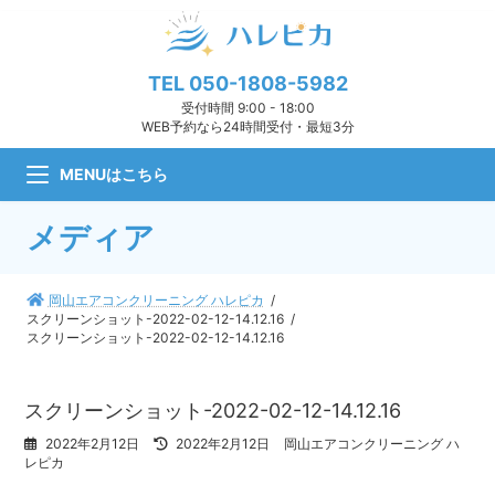
コ
ナ
ン
ビ
テ
ゲ
ン
ー
TEL
050-1808-5982
ツ
シ
受付時間 9:00 - 18:00
へ
ョ
WEB予約なら24時間受付・最短3分
ス
ン
キ
に
MENUはこちら
ッ
移
プ
動
メディア
岡山エアコンクリーニング ハレピカ
スクリーンショット-2022-02-12-14.12.16
スクリーンショット-2022-02-12-14.12.16
スクリーンショット-2022-02-12-14.12.16
最
2022年2月12日
2022年2月12日
岡山エアコンクリーニング ハ
終
レピカ
更