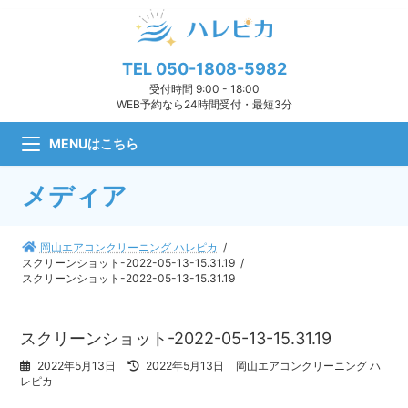
コ
ナ
ン
ビ
テ
ゲ
ン
ー
TEL
050-1808-5982
ツ
シ
受付時間 9:00 - 18:00
へ
ョ
WEB予約なら24時間受付・最短3分
ス
ン
キ
に
MENUはこちら
ッ
移
プ
動
メディア
岡山エアコンクリーニング ハレピカ
スクリーンショット-2022-05-13-15.31.19
スクリーンショット-2022-05-13-15.31.19
スクリーンショット-2022-05-13-15.31.19
最
2022年5月13日
2022年5月13日
岡山エアコンクリーニング ハ
終
レピカ
更