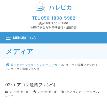
コ
ナ
ン
ビ
テ
ゲ
ン
ー
TEL
050-1808-5982
ツ
シ
受付時間 9:00 - 18:00
へ
ョ
WEB予約なら24時間受付・最短3分
ス
ン
キ
に
MENUはこちら
ッ
移
プ
動
メディア
岡山エアコンクリーニング ハレピカ
02-エアコン送風ファン付
02-エアコン送風ファン付
02-エアコン送風ファン付
最
2021年1月31日
2021年1月31日
岡山エアコンクリーニング ハ
終
レピカ
更
新