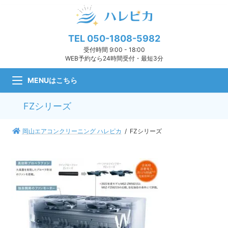
コ
ナ
ン
ビ
テ
ゲ
ン
ー
TEL
050-1808-5982
ツ
シ
受付時間 9:00 - 18:00
へ
ョ
WEB予約なら24時間受付・最短3分
ス
ン
キ
に
MENUはこちら
ッ
移
プ
動
FZシリーズ
岡山エアコンクリーニング ハレピカ
FZシリーズ