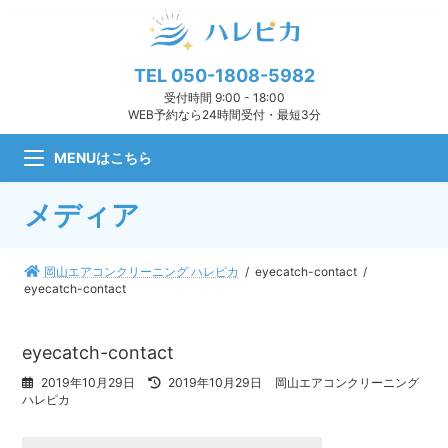
コ
ナ
ン
ビ
テ
ゲ
ン
ー
TEL
050-1808-5982
ツ
シ
受付時間 9:00 - 18:00
へ
ョ
WEB予約なら24時間受付・最短3分
ス
ン
キ
に
MENUはこちら
ッ
移
プ
動
メディア
岡山エアコンクリーニング ハレピカ
eyecatch-contact
eyecatch-contact
eyecatch-contact
最
2019年10月29日
2019年10月29日
岡山エアコンクリーニング
終
ハレピカ
更
新