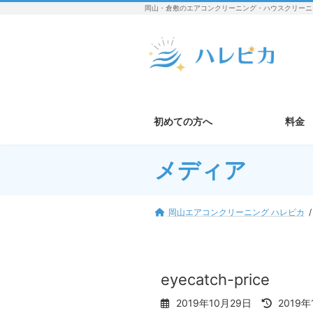
コ
ナ
岡山・倉敷のエアコンクリーニング・ハウスクリーニ
ン
ビ
テ
ゲ
ン
ー
ツ
シ
へ
ョ
ス
ン
キ
に
初めての方へ
料金
ッ
移
プ
動
メディア
岡山エアコンクリーニング ハレピカ
eyecatch-price
最
2019年10月29日
2019年