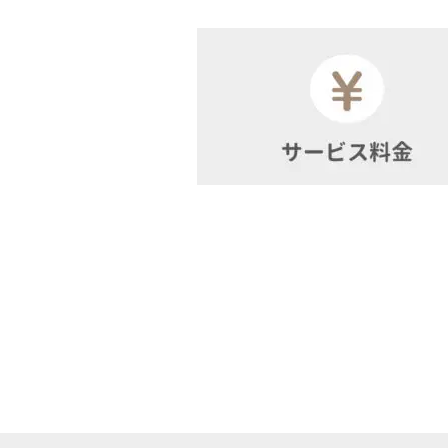
終
更
新
日
時
: