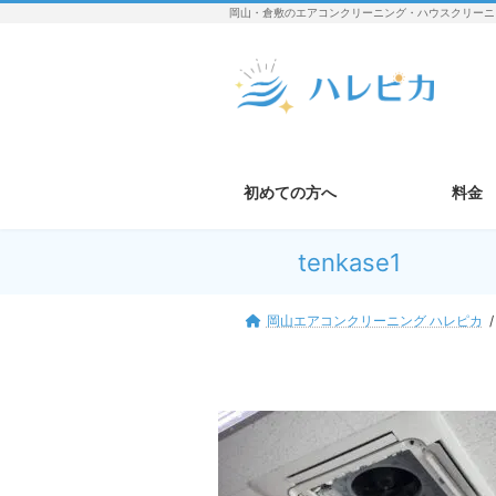
コ
ナ
岡山・倉敷のエアコンクリーニング・ハウスクリーニ
ン
ビ
テ
ゲ
ン
ー
ツ
シ
へ
ョ
ス
ン
キ
に
初めての方へ
料金
ッ
移
プ
動
tenkase1
岡山エアコンクリーニング ハレピカ