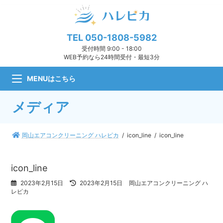
コ
ナ
ン
ビ
テ
ゲ
ン
ー
TEL
050-1808-5982
ツ
シ
受付時間 9:00 - 18:00
へ
ョ
WEB予約なら24時間受付・最短3分
ス
ン
キ
に
MENUはこちら
ッ
移
プ
動
メディア
岡山エアコンクリーニング ハレピカ
icon_line
icon_line
icon_line
最
2023年2月15日
2023年2月15日
岡山エアコンクリーニング ハ
終
レピカ
更
新
日