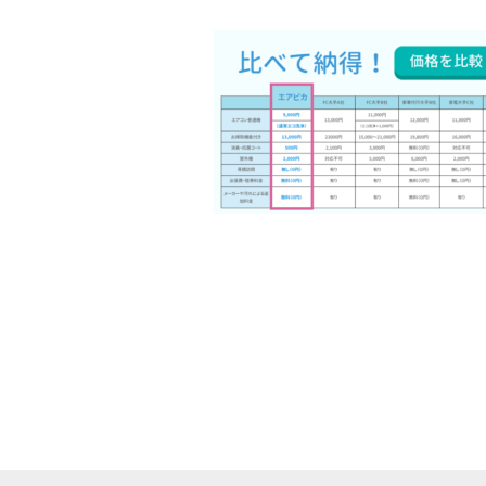
終
更
新
日
時
: