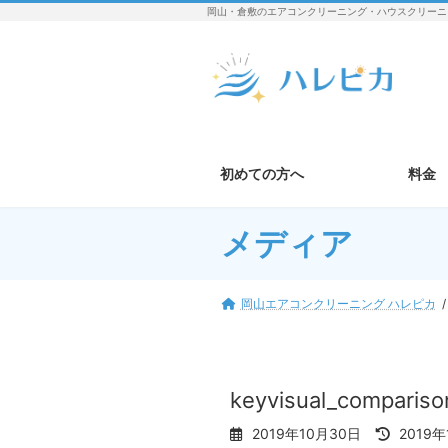
コ
ナ
岡山・倉敷のエアコンクリーニング・ハウスクリーニ
ン
ビ
テ
ゲ
ン
ー
ツ
シ
へ
ョ
ス
ン
キ
に
初めての方へ
料金
ッ
移
プ
動
メディア
岡山エアコンクリーニング ハレピカ
keyvisual_comparis
最
2019年10月30日
2019