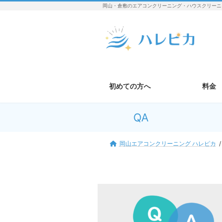
コ
ナ
岡山・倉敷のエアコンクリーニング・ハウスクリーニ
ン
ビ
テ
ゲ
ン
ー
ツ
シ
へ
ョ
ス
ン
キ
に
初めての方へ
料金
ッ
移
プ
動
QA
岡山エアコンクリーニング ハレピカ