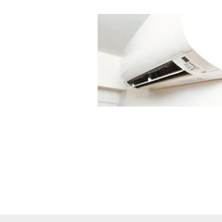
終
更
新
日
時
: