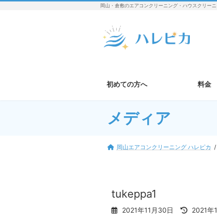
コ
ナ
岡山・倉敷のエアコンクリーニング・ハウスクリーニ
ン
ビ
テ
ゲ
ン
ー
ツ
シ
へ
ョ
ス
ン
キ
に
初めての方へ
料金
ッ
移
プ
動
メディア
岡山エアコンクリーニング ハレピカ
tukeppa1
最
2021年11月30日
2021年