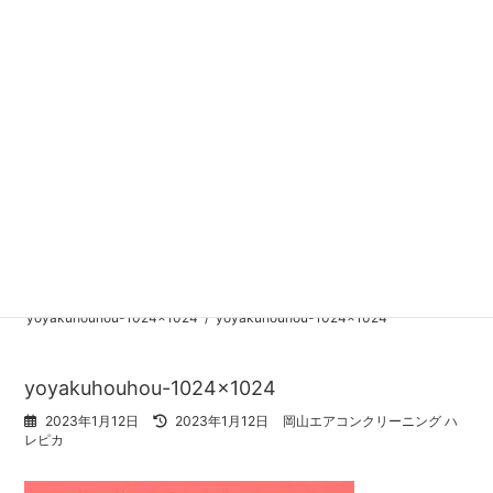
コ
ナ
ン
ビ
テ
ゲ
ン
ー
TEL
050-1808-5982
ツ
シ
受付時間 9:00 - 18:00
へ
ョ
WEB予約なら24時間受付・最短3分
ス
ン
キ
に
MENUはこちら
ッ
移
プ
動
お知らせ
岡山エアコンクリーニング ハレピカ
yoyakuhouhou-1024x1024
yoyakuhouhou-1024x1024
yoyakuhouhou-1024x1024
最
2023年1月12日
2023年1月12日
岡山エアコンクリーニング ハ
終
レピカ
更
新