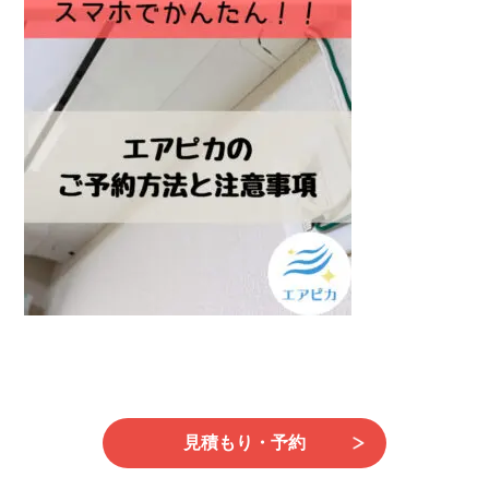
日
時
:
見積もり・予約