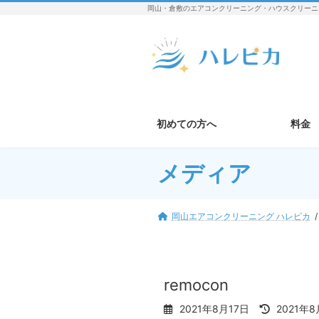
コ
ナ
岡山・倉敷のエアコンクリーニング・ハウスクリーニ
ン
ビ
テ
ゲ
ン
ー
ツ
シ
へ
ョ
ス
ン
キ
に
初めての方へ
料金
ッ
移
プ
動
メディア
岡山エアコンクリーニング ハレピカ
remocon
最
2021年8月17日
2021年8