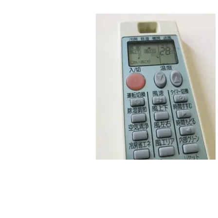
終
更
新
日
時
: