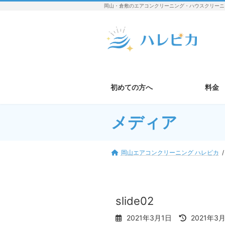
コ
ナ
岡山・倉敷のエアコンクリーニング・ハウスクリーニ
ン
ビ
テ
ゲ
ン
ー
ツ
シ
へ
ョ
ス
ン
キ
に
初めての方へ
料金
ッ
移
プ
動
メディア
岡山エアコンクリーニング ハレピカ
slide02
最
2021年3月1日
2021年3