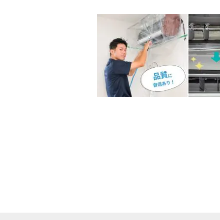
終
更
新
日
時
: