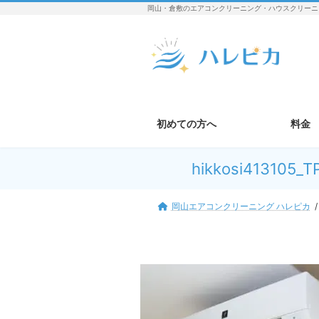
コ
ナ
岡山・倉敷のエアコンクリーニング・ハウスクリーニ
ン
ビ
テ
ゲ
ン
ー
ツ
シ
へ
ョ
ス
ン
キ
に
初めての方へ
料金
ッ
移
プ
動
hikkosi413105_T
岡山エアコンクリーニング ハレピカ