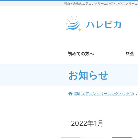
コ
ナ
岡山・倉敷のエアコンクリーニング・ハウスクリーニ
ン
ビ
テ
ゲ
ン
ー
ツ
シ
へ
ョ
ス
ン
キ
に
初めての方へ
料金
ッ
移
プ
動
お知らせ
岡山エアコンクリーニング ハレピカ
2022年1月