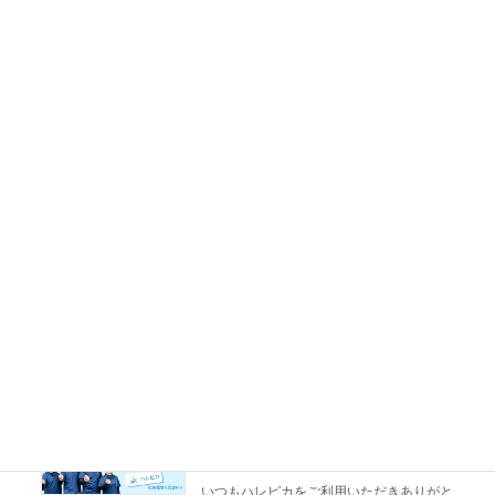
コ
ナ
ン
ビ
テ
ゲ
ン
ー
TEL
050-1808-5982
ツ
シ
受付時間 9:00 - 18:00
へ
ョ
WEB予約なら24時間受付・最短3分
ス
ン
キ
に
MENUはこちら
ッ
移
プ
動
お知らせ
岡山エアコンクリーニング ハレピカ
お知らせ
日常
日常
お電話でのお問い合わせが大変繋が
りにくくなっております
2020年5月5日
いつもハレピカをご利用いただきありがと