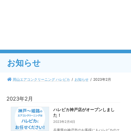
コ
ナ
ン
ビ
テ
ゲ
ン
ー
TEL
050-1808-5982
ツ
シ
受付時間 9:00 - 18:00
へ
ョ
WEB予約なら24時間受付・最短3分
ス
ン
キ
に
MENUはこちら
ッ
移
プ
動
お知らせ
岡山エアコンクリーニング ハレピカ
お知らせ
2023年2月
2023年2月
ハレピカ神戸店がオープンしまし
た！
2023年2月4日
兵庫県や神戸市のお客様にもハレピカのエ